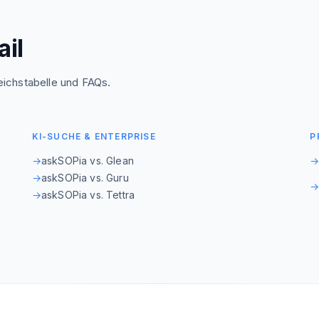
ail
leichstabelle und FAQs.
KI-SUCHE & ENTERPRISE
P
→
askSOPia vs. Glean
→
askSOPia vs. Guru
→
askSOPia vs. Tettra