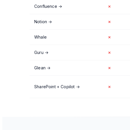
Confluence
→
✗
Notion
→
✗
Whale
✗
Guru
→
✗
Glean
→
✗
SharePoint + Copilot
→
✗