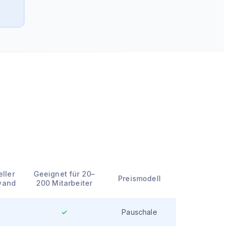
ller
Geeignet für 20–
Preismodell
wand
200 Mitarbeiter
✓
Pauschale