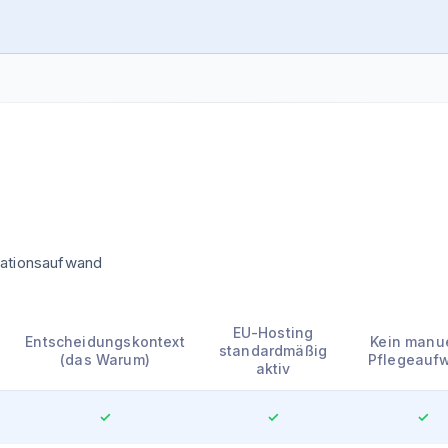
rationsaufwand
EU-Hosting
Entscheidungskontext
Kein manue
standardmäßig
(das Warum)
Pflegeauf
aktiv
✓
✓
✓