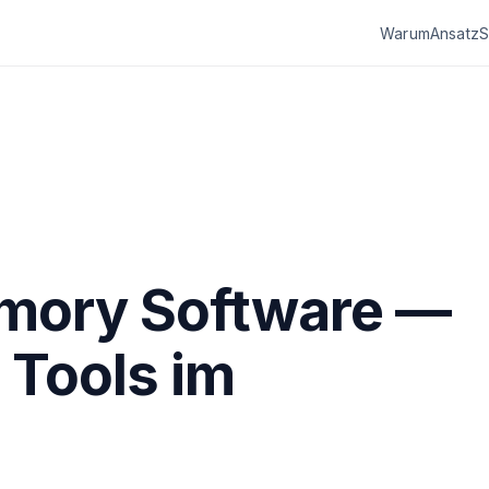
Warum
Ansatz
S
mory Software —
 Tools im