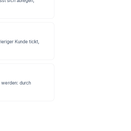
st sich ablegen,
eriger Kunde tickt,
n werden: durch