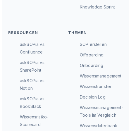
Knowledge Sprint
RESSOURCEN
THEMEN
askSOPia vs.
SOP erstellen
Confluence
Offboarding
askSOPia vs.
Onboarding
SharePoint
Wissensmanagement
askSOPia vs.
Wissenstransfer
Notion
Decision Log
askSOPia vs.
BookStack
Wissensmanagement-
Tools im Vergleich
Wissensrisiko-
Scorecard
Wissensdatenbank