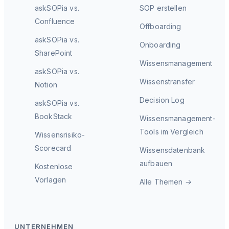
askSOPia vs.
SOP erstellen
Confluence
Offboarding
askSOPia vs.
Onboarding
SharePoint
Wissensmanagement
askSOPia vs.
Wissenstransfer
Notion
Decision Log
askSOPia vs.
BookStack
Wissensmanagement-
Tools im Vergleich
Wissensrisiko-
Scorecard
Wissensdatenbank
aufbauen
Kostenlose
Vorlagen
Alle Themen →
UNTERNEHMEN