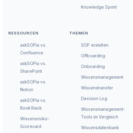
Knowledge Sprint
RESSOURCEN
THEMEN
askSOPia vs.
SOP erstellen
Confluence
Offboarding
askSOPia vs.
Onboarding
SharePoint
Wissensmanagement
askSOPia vs.
Wissenstransfer
Notion
Decision Log
askSOPia vs.
BookStack
Wissensmanagement-
Tools im Vergleich
Wissensrisiko-
Scorecard
Wissensdatenbank