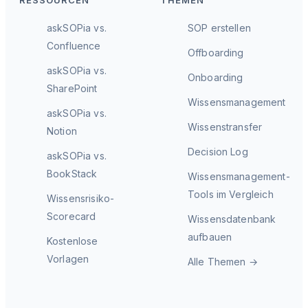
RESSOURCEN
THEMEN
askSOPia vs.
SOP erstellen
Confluence
Offboarding
askSOPia vs.
Onboarding
SharePoint
Wissensmanagement
askSOPia vs.
Wissenstransfer
Notion
Decision Log
askSOPia vs.
BookStack
Wissensmanagement-
Tools im Vergleich
Wissensrisiko-
Scorecard
Wissensdatenbank
aufbauen
Kostenlose
Vorlagen
Alle Themen →