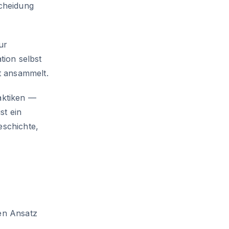
cheidung
ur
ion selbst
it ansammelt.
aktiken —
st ein
eschichte,
en Ansatz