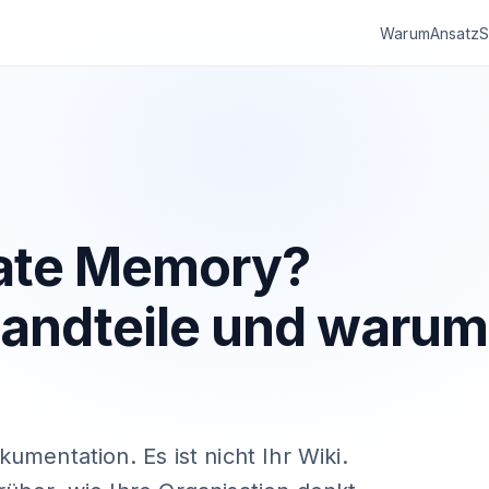
Warum
Ansatz
S
rate Memory?
standteile und warum
umentation. Es ist nicht Ihr Wiki.