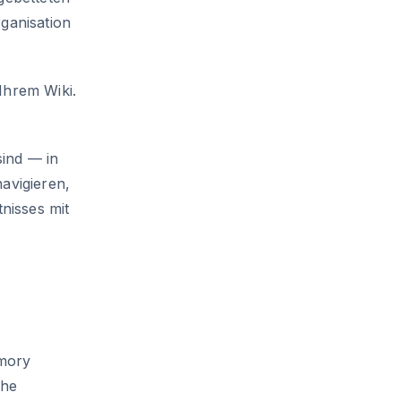
rganisation
Ihrem Wiki.
sind — in
avigieren,
nisses mit
emory
che