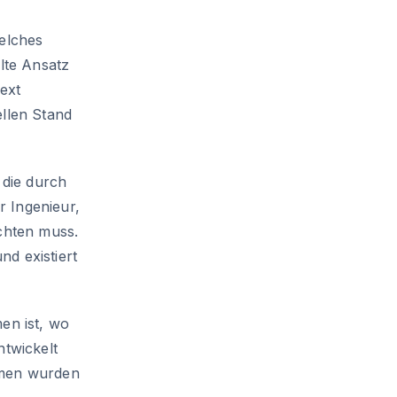
elches
lte Ansatz
ext
ellen Stand
die durch
r Ingenieur,
achten muss.
d existiert
en ist, wo
twickelt
mmen wurden