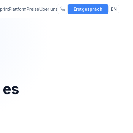
print
Plattform
Preise
Über uns
Erstgespräch
EN
 es