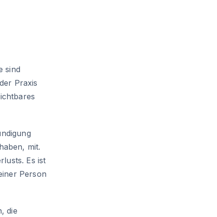
 sind
der Praxis
sichtbares
ündigung
haben, mit.
usts. Es ist
einer Person
, die