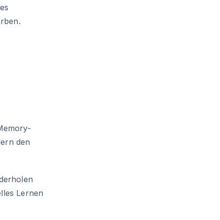
 es
erben.
 Memory-
dern den
derholen
elles Lernen